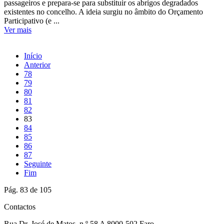
passageiros e prepara-se para substituir os abrigos degradados
existentes no concelho. A ideia surgiu no âmbito do Orçamento
Participativo (e ...
Ver mais
Início
Anterior
78
79
80
81
82
83
84
85
86
87
Seguinte
Fim
Pág. 83 de 105
Contactos
Rua Dr. José de Matos, n.º 58 A 8000-502 Faro