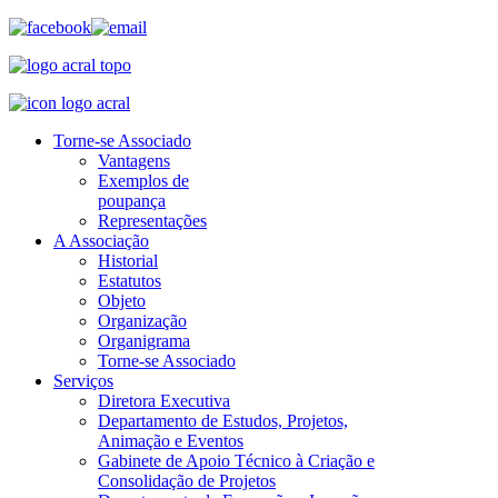
Torne-se Associado
Vantagens
Exemplos de
poupança
Representações
A Associação
Historial
Estatutos
Objeto
Organização
Organigrama
Torne-se Associado
Serviços
Diretora Executiva
Departamento de Estudos, Projetos,
Animação e Eventos
Gabinete de Apoio Técnico à Criação e
Consolidação de Projetos