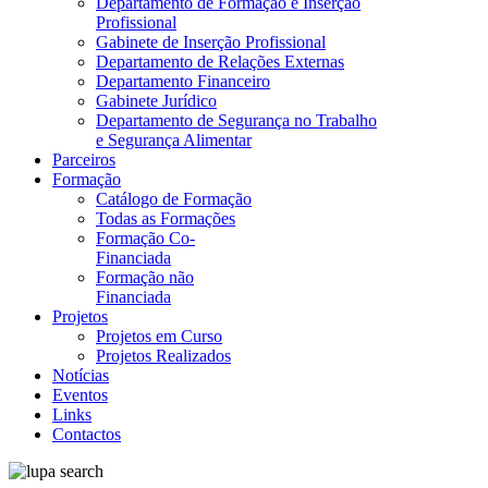
Departamento de Formação e Inserção
Profissional
Gabinete de Inserção Profissional
Departamento de Relações Externas
Departamento Financeiro
Gabinete Jurídico
Departamento de Segurança no Trabalho
e Segurança Alimentar
Parceiros
Formação
Catálogo de Formação
Todas as Formações
Formação Co-
Financiada
Formação não
Financiada
Projetos
Projetos em Curso
Projetos Realizados
Notícias
Eventos
Links
Contactos