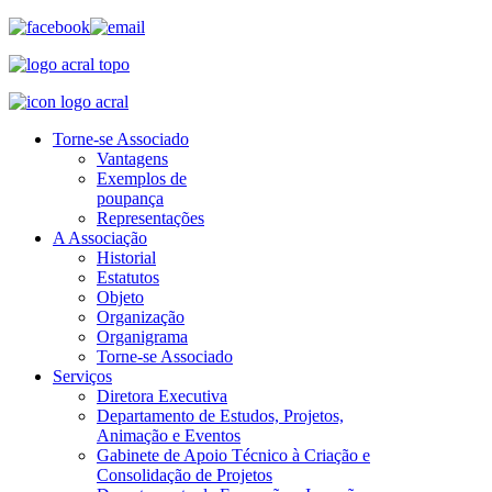
Torne-se Associado
Vantagens
Exemplos de
poupança
Representações
A Associação
Historial
Estatutos
Objeto
Organização
Organigrama
Torne-se Associado
Serviços
Diretora Executiva
Departamento de Estudos, Projetos,
Animação e Eventos
Gabinete de Apoio Técnico à Criação e
Consolidação de Projetos