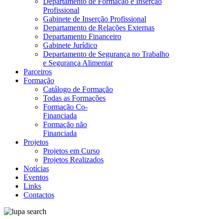
Departamento de Formação e Inserção
Profissional
Gabinete de Inserção Profissional
Departamento de Relações Externas
Departamento Financeiro
Gabinete Jurídico
Departamento de Segurança no Trabalho
e Segurança Alimentar
Parceiros
Formação
Catálogo de Formação
Todas as Formações
Formação Co-
Financiada
Formação não
Financiada
Projetos
Projetos em Curso
Projetos Realizados
Notícias
Eventos
Links
Contactos