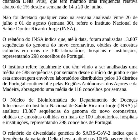
chamada Delta Plus), que tem mantido uma frequência relativa
abaixo de 1% desde a semana de 14 a 20 de junho.
Não foi detetado qualquer caso na semana analisada entre 26 de
julho e 01 de agosto (semana 30), refere o Instituto Nacional de
Saúde Doutor Ricardo Jorge (INSA).
O relatório do INSA indica que, até à data, foram analisadas 13.807
sequências do genoma do novo coronavírus, obtidas de amostras
colhidas em mais de 100 laboratórios, hospitais e instituições,
representando 298 concelhos de Portugal.
O instituto refere igualmente que têm vindo a ser analisadas uma
média de 588 sequências por semana desde o início de junho e que
esta amostragem envolveu laboratórios distribuídos pelos 18 distritos
de Portugal continental e pelas Regiões Autónomas dos Açores e da
Madeira, abrangendo uma média de 118 concelhos por semana.
O Núcleo de Bioinformática do Departamento de Doenças
Infecciosas do Instituto Nacional de Saúde Ricardo Jorge (INSA) já
analisou 13.807 sequências do genoma do novo coronavírus,
obtidas de amostras colhidas em mais de 100 laboratórios, hospitais
e instituições, representando 298 concelhos de Portugal.
O relatório de diversidade genética do SARS-CoV-2 indica que a
frequência da variante Delta chega a atingir os 100% nas regiões de