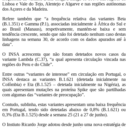
Lisboa e Vale do Tejo, Alentejo e Algarve e nas regiões autónomas
dos Açores e da Madeira.
Refere também que “a frequência relativa das variantes Beta
(B.1.351) e Gamma (P.1), associadas inicialmente à África do Sul e
ao Brasil (Manaus), respetivamente, mantém-se baixa e sem
tendência crescente, sendo que não foi detetado nenhum caso destas
linhagens na semana 30, de acordo com os dados apurados até à
data”.
O INSA acrescenta que não foram detetados novos casos da
variante Lambda (C.37), “a qual apresenta circulação vincada nas
regiões do Peru e do Chile”.
Entre outras “variantes de interesse” em circulação em Portugal, o
INSA destaca as variantes B.1.621 (detetada inicialmente na
Colômbia) e Eta (B.1.525 – detetada inicialmente na Nigéria), as
quais apresentam mutações na proteína Spike que são partilhadas
com algumas das “variantes de preocupação”.
Contudo, sublinha, estas variantes apresentam uma baixa frequência
em Portugal, tendo sido detetadas abaixo de 0,8% (B.1.621) ou
0,3% (Eta B.1.525) desde a semana 25 (21 a 27 de junho).
O Instiuto Ricardo Jorge adotou desde junho uma nova estratégia de