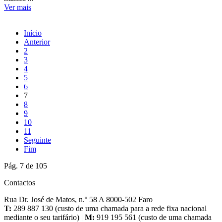
Ver mais
Início
Anterior
2
3
4
5
6
7
8
9
10
11
Seguinte
Fim
Pág. 7 de 105
Contactos
Rua Dr. José de Matos, n.º 58 A 8000-502 Faro
T:
289 887 130 (custo de uma chamada para a rede fixa nacional
mediante o seu tarifário) |
M:
919 195 561 (custo de uma chamada