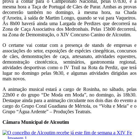
prova a contar para o Campeonato Nacional, pelas 07h30, e à
mesma hora a Taça de Portugal de Cães de Parar. Ambas as provas
decorrerão também no domingo, à mesma hora, na Chada
d’Aroeira, à saída de Martim Longo, quando se vai para Vaqueiros.
Às 8h00 haverá ainda uma Largada de Perdizes que decorrerá na
Zona de Caça Associativa dos Medronhais. Pelas 15h00 decorrerá,
na Zona de Demonstração, o XIV Concurso Canino de Alcoutim.
O certame vai contar com a presença de stands de empresas e
associações do setor, exposições de espécies cinegéticas, concursos
de cães, demonstrações de caça, artesanato, atividades equestres,
demonstração cinotécnica, seminários, gastronomia regional,
atividades desportivas como o IV Trail na Rota da Perdiz, que terá
lugar no domingo pelas 9h30, e algumas atividades dirigidas aos
mais novos.
A animação musical estará a cargo de Rosinha, no sábado, pelas
22h00 e do grupo “De Moda em Moda”, no domingo, às 18h30.
Destaque ainda para a animação circulante nos dois dias do evento a
cargo do Grupo Coral Guadiana de Mértola, os “Volta e Meia” e o
Grupo “Água Ardente” – Produções Teatrais.
Câmara Municipal de Alcoutim