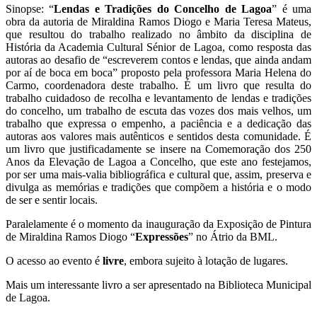
Sinopse: “
Lendas e Tradições do Concelho de Lagoa
” é uma
obra da autoria de Miraldina Ramos Diogo e Maria Teresa Mateus,
que resultou do trabalho realizado no âmbito da disciplina de
História da Academia Cultural Sénior de Lagoa, como resposta das
autoras ao desafio de “escreverem contos e lendas, que ainda andam
por aí de boca em boca” proposto pela professora Maria Helena do
Carmo, coordenadora deste trabalho. É um livro que resulta do
trabalho cuidadoso de recolha e levantamento de lendas e tradições
do concelho, um trabalho de escuta das vozes dos mais velhos, um
trabalho que expressa o empenho, a paciência e a dedicação das
autoras aos valores mais autênticos e sentidos desta comunidade. É
um livro que justificadamente se insere na Comemoração dos 250
Anos da Elevação de Lagoa a Concelho, que este ano festejamos,
por ser uma mais-valia bibliográfica e cultural que, assim, preserva e
divulga as memórias e tradições que compõem a história e o modo
de ser e sentir locais.
Paralelamente é o momento da inauguração da Exposição de Pintura
de Miraldina Ramos Diogo “
Expressões
” no Átrio da BML.
O acesso ao evento é
livre
, embora sujeito à lotação de lugares.
Mais um interessante livro a ser apresentado na Biblioteca Municipal
de Lagoa.