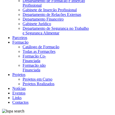
Departamento de Formação e Inserção
Profissional
Gabinete de Inserção Profissional
Departamento de Relações Externas
Departamento Financeiro
Gabinete Jurídico
Departamento de Segurança no Trabalho
e Segurança Alimentar
Parceiros
Formação
Catálogo de Formação
Todas as Formações
Formação Co-
Financiada
Formação não
Financiada
Projetos
Projetos em Curso
Projetos Realizados
Notícias
Eventos
Links
Contactos