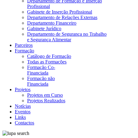
Departamento de Formação e Inserção
Profissional
Gabinete de Inserção Profissional
Departamento de Relações Externas
Departamento Financeiro
Gabinete Jurídico
Departamento de Segurança no Trabalho
e Segurança Alimentar
Parceiros
Formação
Catálogo de Formação
Todas as Formações
Formação Co-
Financiada
Formação não
Financiada
Projetos
Projetos em Curso
Projetos Realizados
Notícias
Eventos
Links
Contactos