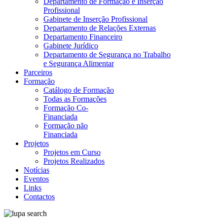
Departamento de Formação e Inserção
Profissional
Gabinete de Inserção Profissional
Departamento de Relações Externas
Departamento Financeiro
Gabinete Jurídico
Departamento de Segurança no Trabalho
e Segurança Alimentar
Parceiros
Formação
Catálogo de Formação
Todas as Formações
Formação Co-
Financiada
Formação não
Financiada
Projetos
Projetos em Curso
Projetos Realizados
Notícias
Eventos
Links
Contactos