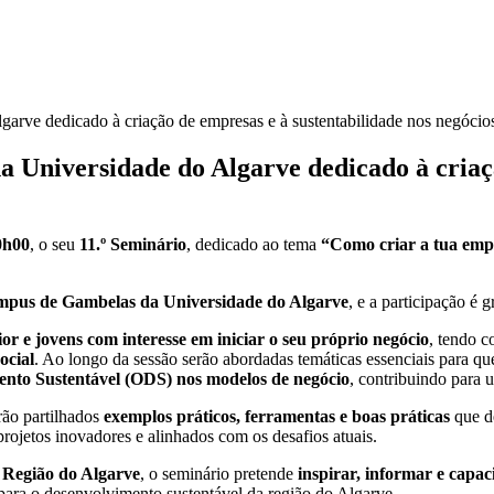
rve dedicado à criação de empresas e à sustentabilidade nos negócio
Universidade do Algarve dedicado à criaçã
0h00
, o seu
11.º Seminário
, dedicado ao tema
“Como criar a tua empr
ampus de Gambelas da Universidade do Algarve
, e a participação é gr
or e jovens com interesse em iniciar o seu próprio negócio
, tendo c
ocial
. Ao longo da sessão serão abordadas temáticas essenciais para 
mento Sustentável (ODS) nos modelos de negócio
, contribuindo para 
rão partilhados
exemplos práticos, ferramentas e boas práticas
que d
rojetos inovadores e alinhados com os desafios atuais.
 Região do Algarve
, o seminário pretende
inspirar, informar e capa
ra o desenvolvimento sustentável da região do Algarve.