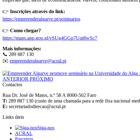
👉
Inscrições através do link:
https://empreenderalgarve.pt/seminarios
👉
Como chegar?
https://maps.app.goo.gl/vSUg4GGp7Uqt8wSc7
Mais informações:
📞 289 887 130
✉️
ANTERIOR
PRÓXIMO
Contactos
Rua Dr. José de Matos, n.º 58 A 8000-502 Faro
T:
289 887 130 (custo de uma chamada para a rede fixa nacional media
E:
Links úteis
Siga-nos
ACRAL
Parceiros