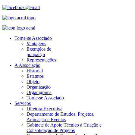
Torne-se Associado
Vantagens
Exemplos de
poupança
Representações
A Associação
Historial
Estatutos
Objeto
Organização
Organigrama
Torne-se Associado
Serviços
Diretora Executiva
Departamento de Estudos, Projetos,
Animação e Eventos
Gabinete de Apoio Técnico à Criação e
Consolidação de Projetos