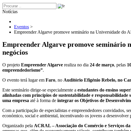
Notícias
Eventos
>
Empreender Algarve promove seminário na Universidade do Alga
Empreender Algarve promove seminário na 
negócios
O projeto
Empreender Algarve
realiza no dia
24 de março
, pelas
1
empreendedorismo”
.
O evento terá lugar em
Faro
, no
Auditório Efigénio Rebelo, no C
Este seminário dirige-se especialmente a
estudantes do ensino superi
alinhadas com princípios de sustentabilidade e responsabilidade s
uma empresa
até à forma de
integrar os Objetivos de Desenvolvi
Com a participação de especialistas e empreendedores convidados, se
económico, social e ambiental, incentivando os jovens a desenvolver p
Organizado pela
ACRAL – Associação do Comércio e Serviços da
empresas que, além de economicamente viáveis, contribuam também pa