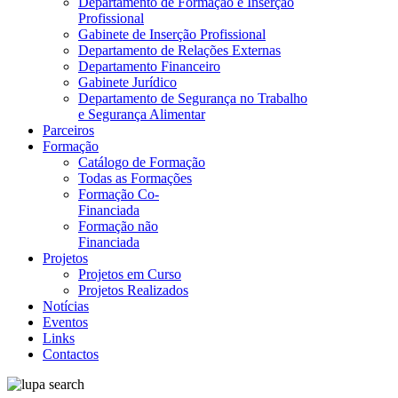
Departamento de Formação e Inserção
Profissional
Gabinete de Inserção Profissional
Departamento de Relações Externas
Departamento Financeiro
Gabinete Jurídico
Departamento de Segurança no Trabalho
e Segurança Alimentar
Parceiros
Formação
Catálogo de Formação
Todas as Formações
Formação Co-
Financiada
Formação não
Financiada
Projetos
Projetos em Curso
Projetos Realizados
Notícias
Eventos
Links
Contactos