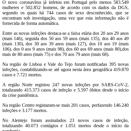
O novo coronavírus já infetou em Portugal pelo menos 583.549
mulheres e 502.852 homens, de acordo com os dados da DGS,
segundo os quais há 744 casos de sexo desconhecido, que se
encontram sob investigação, uma vez que esta informação não é
fornecida de forma automática.
Entre as novas infeções destaca-se a faixa etária dos 20 aos 29 anos
(mais 146), seguida dos 50 aos 59 anos (mais 135), dos 40 aos 49
(mais 130), dos 30 aos 39 anos (mais 127), dos 10 aos 19 (mais
106), dos 0 aos 9 anos (mais 98), dos 60 aos 69 anos (mais 80),dos
mais de 80 anos (mais 75) e dos 70 aos 79 anos (mais 68).
Na região de Lisboa e Vale do Tejo foram notificadas 395 novas
infeções, contabilizando-se até agora nesta área geográfica 419.870
casos e 7.721 mortos.
A região Norte registou 247 novas infeções por SARS-CoV-2,
totalizando 415.373 casos de infeção e 5.597 óbitos desde o início
da crise pandémica.
Na região Centro registaram-se mais 201 casos, perfazendo 146.240
infeções e 3.177 mortos.
No Alentejo foram assinalados 23 novos casos de infeção,
totalizando 40.073 contágios e 1.051 mortos desde o início da
pandemia.