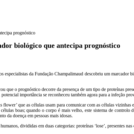
tecipa prognóstico
dor biológico que antecipa prognóstico
dos especialistas da Fundação Champalimaud descobriu um marcador bio
ou que o prognóstico decorre da presença de um tipo de proteínas prese
uja potencial importância se reconheceu também agora para a infeção p
s flower’ que as células usam para comunicar com as células vizinhas 
lulas boas; quando o corpo é mais velho, este sistema de controlo de 
ento da doença em pessoas mais idosas.
umanos, divididas em duas categorias: proteínas ‘lose’, presentes nas c