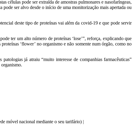
as células pode ser extraída de amostras pulmonares e nasofaríngeas,
nça pode ser alvo desde o início de uma monitorização mais apertada ou
encial deste tipo de proteínas vai além da covid-19 e que pode servir
ode ter um alto número de proteínas ‘lose’”, reforça, explicando que
a das proteínas ‘flower’ no organismo e não somente num órgão, como no
 patologias já atraiu “muito interesse de companhias farmacêuticas”
o organismo.
e móvel nacional mediante o seu tarifário) |