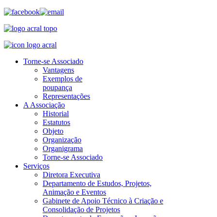
Torne-se Associado
Vantagens
Exemplos de
poupança
Representações
A Associação
Historial
Estatutos
Objeto
Organização
Organigrama
Torne-se Associado
Serviços
Diretora Executiva
Departamento de Estudos, Projetos,
Animação e Eventos
Gabinete de Apoio Técnico à Criação e
Consolidação de Projetos