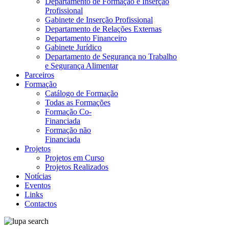
Departamento de Formação e Inserção
Profissional
Gabinete de Inserção Profissional
Departamento de Relações Externas
Departamento Financeiro
Gabinete Jurídico
Departamento de Segurança no Trabalho
e Segurança Alimentar
Parceiros
Formação
Catálogo de Formação
Todas as Formações
Formação Co-
Financiada
Formação não
Financiada
Projetos
Projetos em Curso
Projetos Realizados
Notícias
Eventos
Links
Contactos