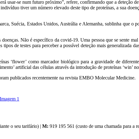
á usar-se num futuro próximo”, refere, confirmando que a deteção dest
e o indivíduo tiver um número elevado deste tipo de proteínas, a sua doe
arca, Suécia, Estados Unidos, Austrália e Alemanha, sublinha que o pot
 doenças. Não é específico da covid-19. Uma pessoa que se sente mal p
tros tipos de testes para perceber a possível deteção mais generalizad
ínas ‘flower’ como marcador biológico para a gravidade de diferentes
mento’ artificial das células através da introdução de proteínas ‘win’ n
 foram publicados recentemente na revista EMBO Molecular Medicine.
nte o seu tarifário) |
M:
919 195 561 (custo de uma chamada para a red