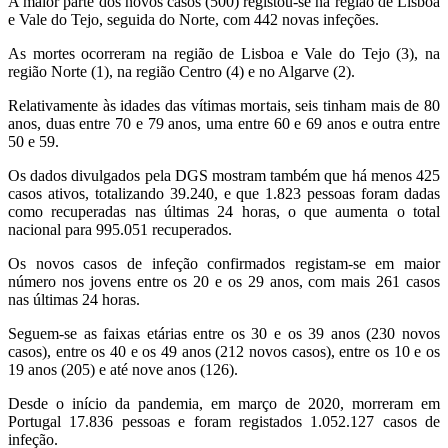
A maior parte dos novos casos (500) registou-se na região de Lisboa
e Vale do Tejo, seguida do Norte, com 442 novas infeções.
As mortes ocorreram na região de Lisboa e Vale do Tejo (3), na
região Norte (1), na região Centro (4) e no Algarve (2).
Relativamente às idades das vítimas mortais, seis tinham mais de 80
anos, duas entre 70 e 79 anos, uma entre 60 e 69 anos e outra entre
50 e 59.
Os dados divulgados pela DGS mostram também que há menos 425
casos ativos, totalizando 39.240, e que 1.823 pessoas foram dadas
como recuperadas nas últimas 24 horas, o que aumenta o total
nacional para 995.051 recuperados.
Os novos casos de infeção confirmados registam-se em maior
número nos jovens entre os 20 e os 29 anos, com mais 261 casos
nas últimas 24 horas.
Seguem-se as faixas etárias entre os 30 e os 39 anos (230 novos
casos), entre os 40 e os 49 anos (212 novos casos), entre os 10 e os
19 anos (205) e até nove anos (126).
Desde o início da pandemia, em março de 2020, morreram em
Portugal 17.836 pessoas e foram registados 1.052.127 casos de
infeção.