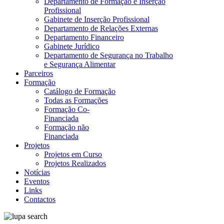
Departamento de Formação e Inserção
Profissional
Gabinete de Inserção Profissional
Departamento de Relações Externas
Departamento Financeiro
Gabinete Jurídico
Departamento de Segurança no Trabalho
e Segurança Alimentar
Parceiros
Formação
Catálogo de Formação
Todas as Formações
Formação Co-
Financiada
Formação não
Financiada
Projetos
Projetos em Curso
Projetos Realizados
Notícias
Eventos
Links
Contactos