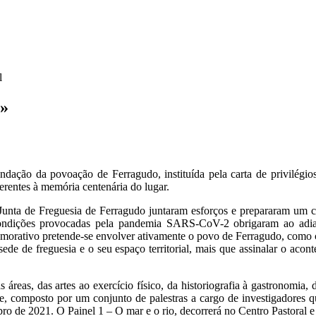
l
r»
ndação da povoação de Ferragudo, instituída pela carta de privilég
erentes à memória centenária do lugar.
unta de Freguesia de Ferragudo juntaram esforços e prepararam um co
condições provocadas pela pandemia SARS-CoV-2 obrigaram ao adia
morativo pretende-se envolver ativamente o povo de Ferragudo, como 
de de freguesia e o seu espaço territorial, mais que assinalar o acon
áreas, das artes ao exercício físico, da historiografia à gastronomia, d
de, composto por um conjunto de palestras a cargo de investigadores que
bro de 2021. O Painel 1 – O mar e o rio, decorrerá no Centro Pastoral 