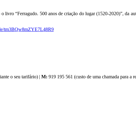
 o livro “Ferragudo. 500 anos de criação do lugar (1520-2020)”, da a
ms.gle/tm3BQw8mZYE7L48R9
nte o seu tarifário) |
M:
919 195 561 (custo de uma chamada para a red