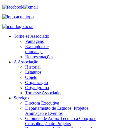
Torne-se Associado
Vantagens
Exemplos de
poupança
Representações
A Associação
Historial
Estatutos
Objeto
Organização
Organigrama
Torne-se Associado
Serviços
Diretora Executiva
Departamento de Estudos, Projetos,
Animação e Eventos
Gabinete de Apoio Técnico à Criação e
Consolidação de Projetos