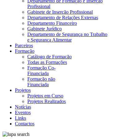
Departamento de Formação e Inserção
Profissional
Gabinete de Inserção Profissional
Departamento de Relações Externas
Departamento Financeiro
Gabinete Jurídico
Departamento de Segurança no Trabalho
e Segurança Alimentar
Parceiros
Formação
Catálogo de Formação
Todas as Formações
Formação Co-
Financiada
Formação não
Financiada
Projetos
Projetos em Curso
Projetos Realizados
Notícias
Eventos
Links
Contactos