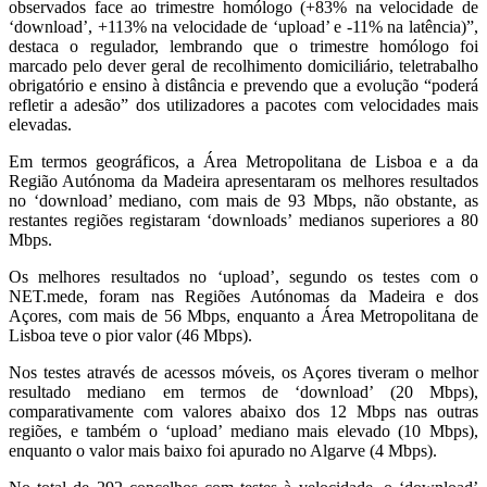
observados face ao trimestre homólogo (+83% na velocidade de
‘download’, +113% na velocidade de ‘upload’ e -11% na latência)”,
destaca o regulador, lembrando que o trimestre homólogo foi
marcado pelo dever geral de recolhimento domiciliário, teletrabalho
obrigatório e ensino à distância e prevendo que a evolução “poderá
refletir a adesão” dos utilizadores a pacotes com velocidades mais
elevadas.
Em termos geográficos, a Área Metropolitana de Lisboa e a da
Região Autónoma da Madeira apresentaram os melhores resultados
no ‘download’ mediano, com mais de 93 Mbps, não obstante, as
restantes regiões registaram ‘downloads’ medianos superiores a 80
Mbps.
Os melhores resultados no ‘upload’, segundo os testes com o
NET.mede, foram nas Regiões Autónomas da Madeira e dos
Açores, com mais de 56 Mbps, enquanto a Área Metropolitana de
Lisboa teve o pior valor (46 Mbps).
Nos testes através de acessos móveis, os Açores tiveram o melhor
resultado mediano em termos de ‘download’ (20 Mbps),
comparativamente com valores abaixo dos 12 Mbps nas outras
regiões, e também o ‘upload’ mediano mais elevado (10 Mbps),
enquanto o valor mais baixo foi apurado no Algarve (4 Mbps).