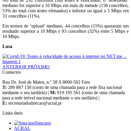
No total de 292 concelhos com testes à velocidade, o ‘download’
mediano foi superior a 10 Mbps em mais de metade (156 concelhos,
53% do total com testes efetuados) e inferior ou igual a 5 Mbps em
33 concelhos (11%).
Em termos de ‘upload’ mediano, 44 concelhos (15%) apuraram um
resultado superior a 10 Mbps e 93 concelhos (32%) entre 5 Mbps e
10 Mbps.
Lusa
ANTERIOR
PRÓXIMO
Contactos
Rua Dr. José de Matos, n.º 58 A 8000-502 Faro
T:
289 887 130 (custo de uma chamada para a rede fixa nacional
mediante o seu tarifário) |
M:
919 195 561 (custo de uma chamada
para a rede móvel nacional mediante o seu tarifário) |
E:
Links úteis
Siga-nos
ACRAL