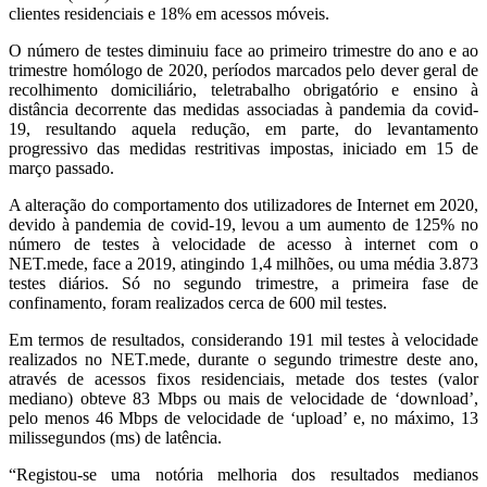
clientes residenciais e 18% em acessos móveis.
O número de testes diminuiu face ao primeiro trimestre do ano e ao
trimestre homólogo de 2020, períodos marcados pelo dever geral de
recolhimento domiciliário, teletrabalho obrigatório e ensino à
distância decorrente das medidas associadas à pandemia da covid-
19, resultando aquela redução, em parte, do levantamento
progressivo das medidas restritivas impostas, iniciado em 15 de
março passado.
A alteração do comportamento dos utilizadores de Internet em 2020,
devido à pandemia de covid-19, levou a um aumento de 125% no
número de testes à velocidade de acesso à internet com o
NET.mede, face a 2019, atingindo 1,4 milhões, ou uma média 3.873
testes diários. Só no segundo trimestre, a primeira fase de
confinamento, foram realizados cerca de 600 mil testes.
Em termos de resultados, considerando 191 mil testes à velocidade
realizados no NET.mede, durante o segundo trimestre deste ano,
através de acessos fixos residenciais, metade dos testes (valor
mediano) obteve 83 Mbps ou mais de velocidade de ‘download’,
pelo menos 46 Mbps de velocidade de ‘upload’ e, no máximo, 13
milissegundos (ms) de latência.
“Registou-se uma notória melhoria dos resultados medianos