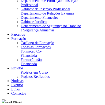
Departamento de Formação e Inserção
Profissional
Gabinete de Inserção Profissional
Departamento de Relações Externas
Departamento Financeiro
Gabinete Jurídico
Departamento de Segurança no Trabalho
e Segurança Alimentar
Parceiros
Formação
Catálogo de Formação
Todas as Formações
Formação Co-
Financiada
Formação não
Financiada
Projetos
Projetos em Curso
Projetos Realizados
Notícias
Eventos
Links
Contactos