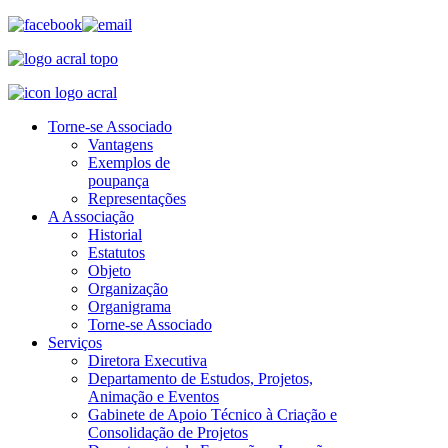
Torne-se Associado
Vantagens
Exemplos de
poupança
Representações
A Associação
Historial
Estatutos
Objeto
Organização
Organigrama
Torne-se Associado
Serviços
Diretora Executiva
Departamento de Estudos, Projetos,
Animação e Eventos
Gabinete de Apoio Técnico à Criação e
Consolidação de Projetos