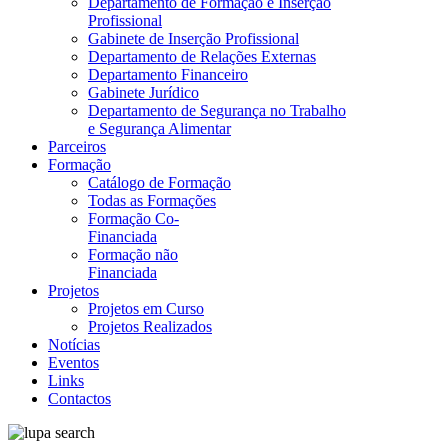
Departamento de Formação e Inserção
Profissional
Gabinete de Inserção Profissional
Departamento de Relações Externas
Departamento Financeiro
Gabinete Jurídico
Departamento de Segurança no Trabalho
e Segurança Alimentar
Parceiros
Formação
Catálogo de Formação
Todas as Formações
Formação Co-
Financiada
Formação não
Financiada
Projetos
Projetos em Curso
Projetos Realizados
Notícias
Eventos
Links
Contactos