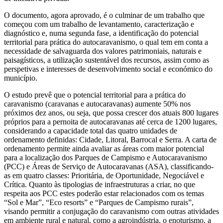
O documento, agora aprovado, é o culminar de um trabalho que
começou com um trabalho de levantamento, caracterização e
diagnóstico e, numa segunda fase, a identificação do potencial
territorial para prática do autocaravanismo, o qual tem em conta a
necessidade de salvaguarda dos valores patrimoniais, naturais e
paisagísticos, a utilização sustentável dos recursos, assim como as
perspetivas e interesses de desenvolvimento social e económico do
município.
O estudo prevê que o potencial territorial para a prática do
caravanismo (caravanas e autocaravanas) aumente 50% nos
próximos dez anos, ou seja, que possa crescer dos atuais 800 lugares
próprios para a pernoita de autocaravanas até cerca de 1200 lugares,
considerando a capacidade total das quatro unidades de
ordenamento definidas: Cidade, Litoral, Barrocal e Serra. A carta de
ordenamento permite ainda avaliar as áreas com maior potencial
para a localização dos Parques de Campismo e Autocaravanismo
(PCC) e Áreas de Serviço de Autocaravanas (ASA), classificando-
as em quatro classes: Prioritária, de Oportunidade, Negociável e
Crítica. Quanto às tipologias de infraestruturas a criar, no que
respeita aos PCC estes poderão estar relacionados com os temas
“Sol e Mar”, “Eco resorts” e “Parques de Campismo rurais”,
visando permitir a conjugação do caravanismo com outras atividades
em ambiente rural e natural, como a agroindústria, o enoturismo, a