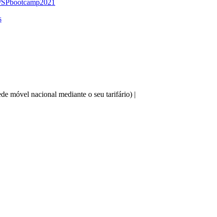
.ly/SPbootcamp2021
s
e móvel nacional mediante o seu tarifário) |