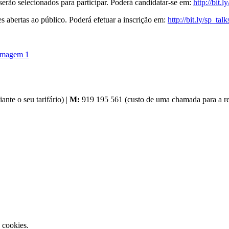
serão selecionados para participar. Poderá candidatar-se em:
http://bit
s abertas ao público. Poderá efetuar a inscrição em:
http://bit.ly/sp_talk
nte o seu tarifário) |
M:
919 195 561 (custo de uma chamada para a red
a cookies.