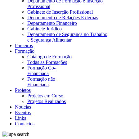
Departamento de Formação e Inserção
Profissional
Gabinete de Inserção Profissional
Departamento de Relações Externas
Departamento Financeiro
Gabinete Jurídico
Departamento de Segurança no Trabalho
e Segurança Alimentar
Parceiros
Formação
Catálogo de Formação
Todas as Formações
Formação Co-
Financiada
Formação não
Financiada
Projetos
Projetos em Curso
Projetos Realizados
Notícias
Eventos
Links
Contactos