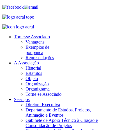
Torne-se Associado
Vantagens
Exemplos de
poupança
Representações
A Associação
Historial
Estatutos
Objeto
Organização
Organigrama
Torne-se Associado
Serviços
Diretora Executiva
Departamento de Estudos, Projetos,
Animação e Eventos
Gabinete de Apoio Técnico à Criação e
Consolidação de Projetos