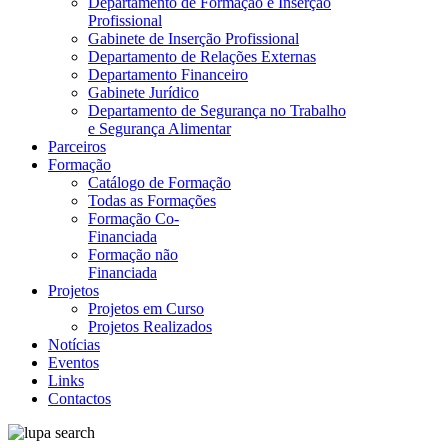
Departamento de Formação e Inserção
Profissional
Gabinete de Inserção Profissional
Departamento de Relações Externas
Departamento Financeiro
Gabinete Jurídico
Departamento de Segurança no Trabalho
e Segurança Alimentar
Parceiros
Formação
Catálogo de Formação
Todas as Formações
Formação Co-
Financiada
Formação não
Financiada
Projetos
Projetos em Curso
Projetos Realizados
Notícias
Eventos
Links
Contactos