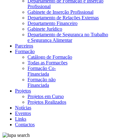
Departamento de Formação e Inserção
Profissional
Gabinete de Inserção Profissional
Departamento de Relações Externas
Departamento Financeiro
Gabinete Jurídico
Departamento de Segurança no Trabalho
e Segurança Alimentar
Parceiros
Formação
Catálogo de Formação
Todas as Formações
Formação Co-
Financiada
Formação não
Financiada
Projetos
Projetos em Curso
Projetos Realizados
Notícias
Eventos
Links
Contactos