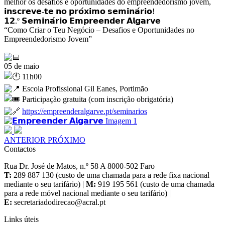
melhor os desafios e oportunidades do empreendedorismo jovem,
𝗶𝗻𝘀𝗰𝗿𝗲𝘃𝗲-𝘁𝗲 𝗻𝗼 𝗽𝗿𝗼́𝘅𝗶𝗺𝗼 𝘀𝗲𝗺𝗶𝗻𝗮́𝗿𝗶𝗼!
𝟭𝟮.º 𝗦𝗲𝗺𝗶𝗻𝗮́𝗿𝗶𝗼 𝗘𝗺𝗽𝗿𝗲𝗲𝗻𝗱𝗲𝗿 𝗔𝗹𝗴𝗮𝗿𝘃𝗲
“Como Criar o Teu Negócio – Desafios e Oportunidades no
Empreendedorismo Jovem”
05 de maio
11h00
Escola Profissional Gil Eanes, Portimão
Participação gratuita (com inscrição obrigatória)
https://empreenderalgarve.pt/seminarios
ANTERIOR
PRÓXIMO
Contactos
Rua Dr. José de Matos, n.º 58 A 8000-502 Faro
T:
289 887 130 (custo de uma chamada para a rede fixa nacional
mediante o seu tarifário) |
M:
919 195 561 (custo de uma chamada
para a rede móvel nacional mediante o seu tarifário) |
E:
Links úteis