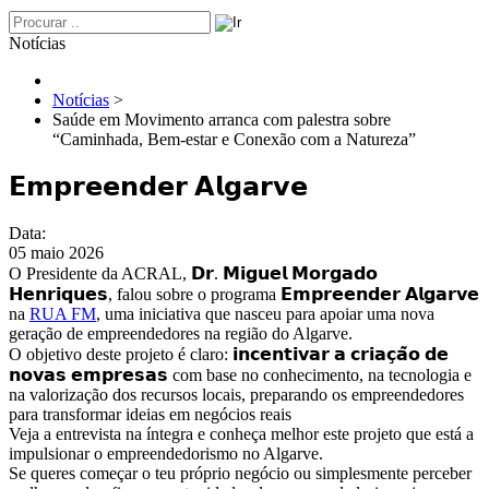
Notícias
Notícias
>
Saúde em Movimento arranca com palestra sobre
“Caminhada, Bem-estar e Conexão com a Natureza”
𝗘𝗺𝗽𝗿𝗲𝗲𝗻𝗱𝗲𝗿 𝗔𝗹𝗴𝗮𝗿𝘃𝗲
Data:
05 maio 2026
O Presidente da ACRAL, 𝗗𝗿. 𝗠𝗶𝗴𝘂𝗲𝗹 𝗠𝗼𝗿𝗴𝗮𝗱𝗼
𝗛𝗲𝗻𝗿𝗶𝗾𝘂𝗲𝘀, falou sobre o programa 𝗘𝗺𝗽𝗿𝗲𝗲𝗻𝗱𝗲𝗿 𝗔𝗹𝗴𝗮𝗿𝘃𝗲
na
RUA FM
, uma iniciativa que nasceu para apoiar uma nova
geração de empreendedores na região do Algarve.
O objetivo deste projeto é claro: 𝗶𝗻𝗰𝗲𝗻𝘁𝗶𝘃𝗮𝗿 𝗮 𝗰𝗿𝗶𝗮𝗰̧𝗮̃𝗼 𝗱𝗲
𝗻𝗼𝘃𝗮𝘀 𝗲𝗺𝗽𝗿𝗲𝘀𝗮𝘀 com base no conhecimento, na tecnologia e
na valorização dos recursos locais, preparando os empreendedores
para transformar ideias em negócios reais
Veja a entrevista na íntegra e conheça melhor este projeto que está a
impulsionar o empreendedorismo no Algarve.
Se queres começar o teu próprio negócio ou simplesmente perceber