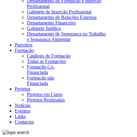
Departamento de Formação e Inserção
Profissional
Gabinete de Inserção Profissional
Departamento de Relações Externas
Departamento Financeiro
Gabinete Jurídico
Departamento de Segurança no Trabalho
e Segurança Alimentar
Parceiros
Formação
Catálogo de Formação
Todas as Formações
Formação Co-
Financiada
Formação não
Financiada
Projetos
Projetos em Curso
Projetos Realizados
Notícias
Eventos
Links
Contactos