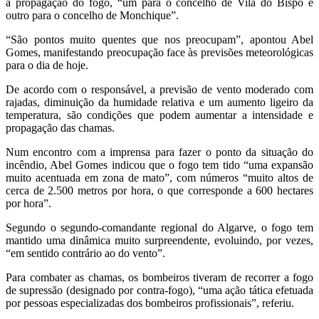
a propagação do fogo, “um para o concelho de Vila do Bispo e
outro para o concelho de Monchique”.
“São pontos muito quentes que nos preocupam”, apontou Abel
Gomes, manifestando preocupação face às previsões meteorológicas
para o dia de hoje.
De acordo com o responsável, a previsão de vento moderado com
rajadas, diminuição da humidade relativa e um aumento ligeiro da
temperatura, são condições que podem aumentar a intensidade e
propagação das chamas.
Num encontro com a imprensa para fazer o ponto da situação do
incêndio, Abel Gomes indicou que o fogo tem tido “uma expansão
muito acentuada em zona de mato”, com números “muito altos de
cerca de 2.500 metros por hora, o que corresponde a 600 hectares
por hora”.
Segundo o segundo-comandante regional do Algarve, o fogo tem
mantido uma dinâmica muito surpreendente, evoluindo, por vezes,
“em sentido contrário ao do vento”.
Para combater as chamas, os bombeiros tiveram de recorrer a fogo
de supressão (designado por contra-fogo), “uma ação tática efetuada
por pessoas especializadas dos bombeiros profissionais”, referiu.