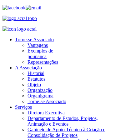
Torne-se Associado
Vantagens
Exemplos de
poupança
Representações
A Associação
Historial
Estatutos
Objeto
Organização
Organigrama
Torne-se Associado
Serviços
Diretora Executiva
Departamento de Estudos, Projetos,
Animação e Eventos
Gabinete de Apoio Técnico à Criação e
Consolidação de Projetos