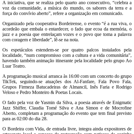
A iniciativa, que se realiza pelo quarto ano consecutivo, “celebra a
voz da comunidade, a música do mundo, os sabores da terra e a
força do convívio aberto”, refere a organização em comunicado.
Organizado pela cooperativa Bordeirense, o evento “é a rua viva, o
acordeão que embala o entardecer, o fado que ecoa da memória, o
jazz e a poesia que entrelaçam vozes e o povo que toma a palavra
com coragem e liberdade”, lê-se na nota.
Os espetáculos estendem-se por quatro palcos instalados pela
localidade, “num compromisso com a cultura e a vida comunitária”,
havendo também animação itinerante pela localidade pelo grupo Ao
Luar Teatro.
A programação musical arranca às 16:00 com um concerto do grupo
TikTek, seguindo-se atuações dos Al-Fanfare, Fala Povo Fala,
Grupos Firmeza Batucadeiras de Almancil, Inês Faria e Rodrigo
Veloso e Pedro Monteiro & Poetas Locais.
O fado pela voz de Yasmin da Silva, a poesia através de Enigmatic
Jazz Shiffer, Claudia Tomé Silva e Ana Simon e de Mocrofine
Aberto, completam a programação do evento que tem final previsto
para as 02:00 do dia 28.
O Bordeira com Vida, de entrada livre, integra ainda expositores de