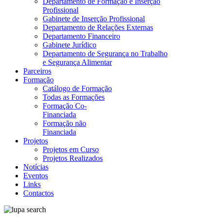
Departamento de Formação e Inserção
Profissional
Gabinete de Inserção Profissional
Departamento de Relações Externas
Departamento Financeiro
Gabinete Jurídico
Departamento de Segurança no Trabalho
e Segurança Alimentar
Parceiros
Formação
Catálogo de Formação
Todas as Formações
Formação Co-
Financiada
Formação não
Financiada
Projetos
Projetos em Curso
Projetos Realizados
Notícias
Eventos
Links
Contactos