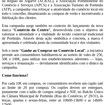
da Região do Algarve (ACRAL), a Associação Portimonense do
Comércio e Serviços (APCS) e a Associação Turismo de Portimão
(ATP), a campanha visa reforçar a atratividade do comércio local em
todo o concelho, dinamizando as compras de verão e incentivando a
fidelização dos clientes.
Esta campanha surge também no contexto do lançamento da nova
marca “
Comércio do Centro
”, desenvolvida com o objetivo de
valorizar a identidade e a vitalidade do tecido comercial tradicional
de Portimão. Através desta ação simbólica e concreta, a marca é
apresentada e celebrada junto da comunidade local e dos visitantes.
Sob o mote “
Ganhe ao Comprar no Comércio Local
”, a iniciativa
permite aos consumidores habilitarem-se ao sorteio de vales de 25€,
50€ e 100€, para utilizar nos estabelecimentos aderentes — lojas,
serviços e restauração — devidamente identificados com o dístico da
campanha.
Como funciona?
Por cada 10€ em compras, os consumidores recebem um cupão (até
ao limite de 20 por compra). Os cupões devem ser entregues,
juntamente com o talão de compra original e NIF, no Balcão Único
da Câmara Municipal de Portimão (Rua do Comércio, nº 29/31), às
terças, quartas e sextas-feiras, entre as 10h00-13h00 e as 14h00-
17h00.