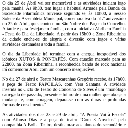
O dia 25 de Abril vai ser memorável e as atividades iniciam logo
pela manhã. Às 9h30, tem lugar a habitual Arruada pela Banda da
Sociedade Filarmónica Silvense seguindo-se, às 10h00, a Sessão
Solene da Assembleia Municipal, comemorativa do 51.º aniversário
do 25 de Abril, que acontece no São Nobre dos Paços do Concelho.
A tarde é para festejar em família, com a iniciativa Abril em Família
- Festa do Dia da Liberdade. A partir das 15h00 a Zona Ribeirinha
da cidade enche-se de alegria e diversão com jogos e várias
atividades destinadas a toda a família.
O dia da Liberdade irá terminar com a energia inesgotável dos
icónicos XUTOS & PONTAPÉS. Com atuação marcada para as
22h00, na Zona Ribeirinha, a reconhecida banda de rock nacional
irá comemorar Abril com um concerto inesquecível.
No dia 27 de abril o Teatro Mascarenhas Gregório recebe, às 17h00,
a peça de Teatro PAPOILAS, com Vera Santana. A atividade
inserida no Ciclo de Teatro do Concelho de Silves é um "monólogo
carregado de passado, presente e futuro de uma mulher que abraça a
mudança e, com coragem, depara-se com as duras e profundas
formas de crescimentos".
As atividades dos dias 23 e 29 de abril, “A Poesia Vai à Escola”
com Afonso Dias e a peça de teatro “Com 3 Novelos” pela
companhia A Bolha Teatro, destinam-se aos alunos do secundário e