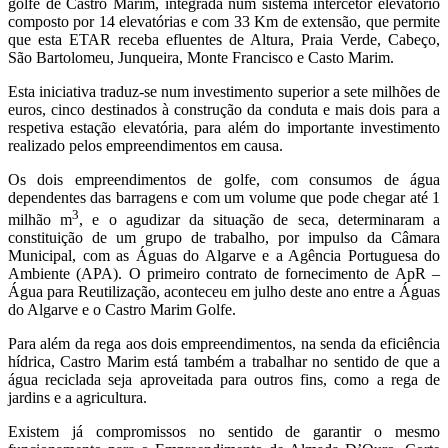
golfe de Castro Marim, integrada num sistema intercetor elevatório
composto por 14 elevatórias e com 33 Km de extensão, que permite
que esta ETAR receba efluentes de Altura, Praia Verde, Cabeço,
São Bartolomeu, Junqueira, Monte Francisco e Casto Marim.
Esta iniciativa traduz-se num investimento superior a sete milhões de
euros, cinco destinados à construção da conduta e mais dois para a
respetiva estação elevatória, para além do importante investimento
realizado pelos empreendimentos em causa.
Os dois empreendimentos de golfe, com consumos de água
dependentes das barragens e com um volume que pode chegar até 1
3
milhão m
, e o agudizar da situação de seca, determinaram a
constituição de um grupo de trabalho, por impulso da Câmara
Municipal, com as Águas do Algarve e a Agência Portuguesa do
Ambiente (APA). O primeiro contrato de fornecimento de ApR –
Água para Reutilização, aconteceu em julho deste ano entre a Águas
do Algarve e o Castro Marim Golfe.
Para além da rega aos dois empreendimentos, na senda da eficiência
hídrica, Castro Marim está também a trabalhar no sentido de que a
água reciclada seja aproveitada para outros fins, como a rega de
jardins e a agricultura.
Existem já compromissos no sentido de garantir o mesmo