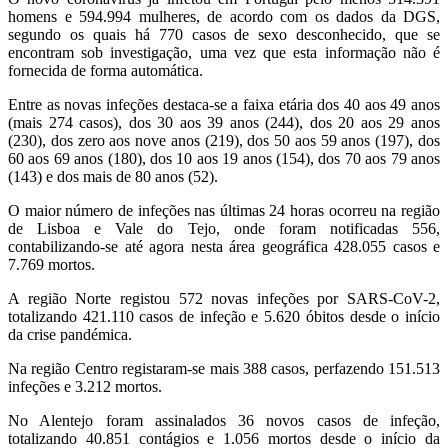
homens e 594.994 mulheres, de acordo com os dados da DGS,
segundo os quais há 770 casos de sexo desconhecido, que se
encontram sob investigação, uma vez que esta informação não é
fornecida de forma automática.
Entre as novas infeções destaca-se a faixa etária dos 40 aos 49 anos
(mais 274 casos), dos 30 aos 39 anos (244), dos 20 aos 29 anos
(230), dos zero aos nove anos (219), dos 50 aos 59 anos (197), dos
60 aos 69 anos (180), dos 10 aos 19 anos (154), dos 70 aos 79 anos
(143) e dos mais de 80 anos (52).
O maior número de infeções nas últimas 24 horas ocorreu na região
de Lisboa e Vale do Tejo, onde foram notificadas 556,
contabilizando-se até agora nesta área geográfica 428.055 casos e
7.769 mortos.
A região Norte registou 572 novas infeções por SARS-CoV-2,
totalizando 421.110 casos de infeção e 5.620 óbitos desde o início
da crise pandémica.
Na região Centro registaram-se mais 388 casos, perfazendo 151.513
infeções e 3.212 mortos.
No Alentejo foram assinalados 36 novos casos de infeção,
totalizando 40.851 contágios e 1.056 mortos desde o início da