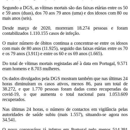
Segundo a DGS, as vítimas mortais são das faixas etárias entre os 50
e 59 anos (duas), dos 70 aos 79 anos (uma) e dos idosos com 80 ou
mais anos (seis).
Desde março de 2020, morreram 18.274 pessoas e foram
contabilizados 1.110.155 casos de infeção.
O maior número de óbitos continua a concentrar-se entre os idosos
com mais de 80 anos (11.925), seguido das faixas etárias entre os 70
e os 79 anos (3.911) e entre os 60 e os 69 anos (1.665).
Do total de vítimas mortais registadas até à data em Portugal, 9.571
eram homens e 8.703 mulheres.
Os dados divulgados pela DGS mostram também que nas últimas 24
horas diminuíram os casos ativos, menos 86, para um total de
38.272, e que 1.770 pessoas foram dadas como recuperadas da
covid-19, o que aumenta o total nacional para 1.053.609
recuperados.
Nas últimas 24 horas, o número de contactos em vigilância pelas
autoridades de saúde subiu (mais 1.557), situando-se agora nos
34.541.
O novo coronavírus já infetou em Portugal pelo menos 514.391